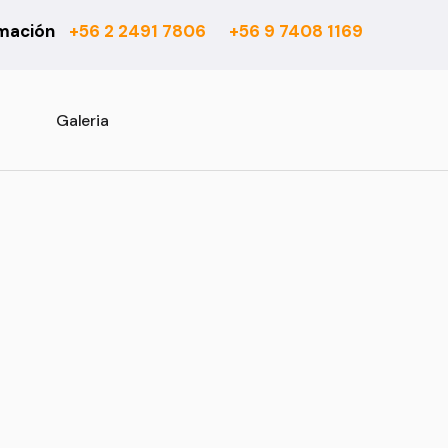
rmación
+56 2 2491 7806
+56 9 7408 1169
6 mm
Actual
7 mm
Asturias
8 mm
Atenas
Galeria
10 mm
Barcelona
Rooms Suite 8 mm
Berber
Rooms Loft 10 mm
City Bouclé
Rooms Penthouse 12 mm
Country
Ensenada
Esparta
Fashion
Habitat 750
Habitat 850
Office