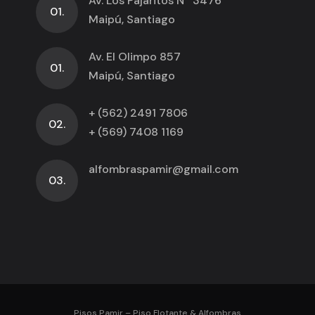
Av. Los Pajaritos Nº 3476
01.
Maipú, Santiago
Av. El Olimpo 857
01.
Maipú, Santiago
+ (562) 2491 7806
02.
+ (569) 7408 1169
alfombraspamir@gmail.com
03.
Pisos Pamir – Piso Flotante & Alfombras