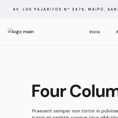
AV. LOS PAJARITOS Nº 3476, MAIPÚ, SA
Inicio
A
Four Colu
Praesent semper non tortor in pulvinar
turpis et sagittis congue risus nibh tin