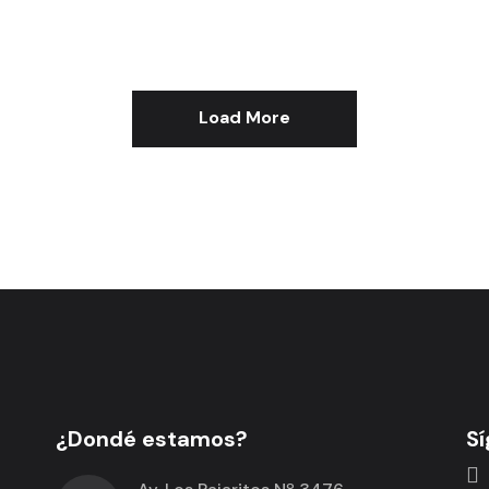
Toledo
Veracruz
Load More
¿Dondé estamos?
Sí