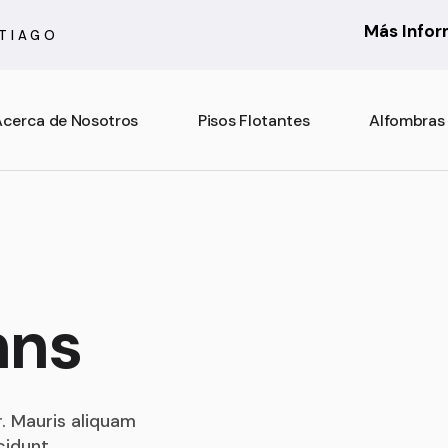
Más Info
NTIAGO
cerca de Nosotros
Pisos Flotantes
Alfombras
6 mm
Actual
7 mm
Asturias
8 mm
Atenas
10 mm
Barcelona
mns
Rooms Suite 8 mm
Berber
Rooms Loft 10 mm
City Bouclé
Rooms Penthouse 12 mm
Country
. Mauris aliquam
Ensenada
cidunt.