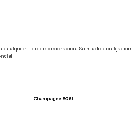
Esparta
Fashion
Habitat 75
Habitat 85
Office
ualquier tipo de decoración. Su hilado con fijación 
ncial.
Optima
Scottish
Sensation 
Sensation 
Sensation 
Champagne 8061
Shaggy
Shetland
Tapisol 60