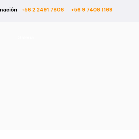
rmación
+56 2 2491 7806
+56 9 7408 1169
6 mm
Actual
7 mm
Asturias
8 mm
Atenas
Galeria
10 mm
Barcelona
Rooms Suite 8 mm
Berber
Rooms Loft 10 mm
City Bouclé
Rooms Penthouse 12 mm
Country
Ensenada
Esparta
Fashion
Habitat 750
Habitat 850
Office