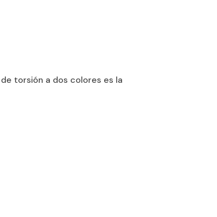
Optima
Scottish
Sensation 6 mm
0
Sensation 8 mm
0
Sensation 10 mm
de torsión a dos colores es la
Shaggy
Shetland
Tapisol 600
6 mm
Toledo
8 mm
Veracruz
10 mm
0