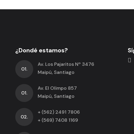
Toledo
Veracruz
¿Dondé estamos?
Sí
Av. Los Pajaritos Nº 3476
01.
Maipú, Santiago
Av. El Olimpo 857
01.
Maipú, Santiago
+ (562) 2491 7806
02.
+ (569) 7408 1169