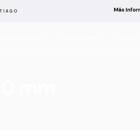
Más Info
NTIAGO
cerca de Nosotros
Pisos Flotantes
Alfombras
6 mm
Actual
7 mm
Asturias
 10 mm
8 mm
Atenas
10 mm
Barcelona
Rooms Suite 8 mm
Berber
Rooms Loft 10 mm
City Bouclé
Rooms Penthouse 12 mm
Country
Ensenada