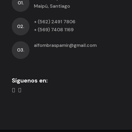
01.
Maipú, Santiago
+ (562) 2491 7806
02.
+ (569) 7408 1169
alfombraspamir@gmail.com
03.
Síguenos en: