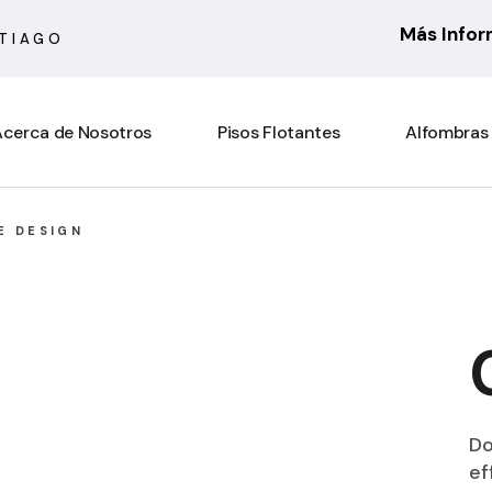
Más Info
NTIAGO
cerca de Nosotros
Pisos Flotantes
Alfombras
6 mm
Actual
E DESIGN
7 mm
Asturias
8 mm
Atenas
10 mm
Barcelona
Rooms Suite 8 mm
Berber
Rooms Loft 10 mm
City Bouclé
Do
Rooms Penthouse 12 mm
Country
ef
Ensenada