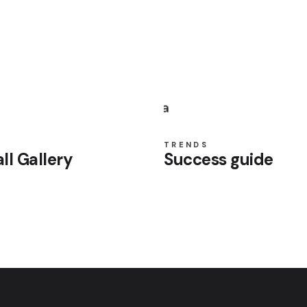
Toledo
Veracruz
M
TRENDS
ll Gallery
Success guide