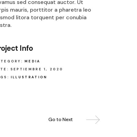
vamus sed consequat auctor. Ut
Optima
rpis mauris, porttitor a pharetra leo
smod litora torquent per conubia
Scottish
stra.
Sensation 6 mm
0
Sensation 8 mm
0
roject Info
Sensation 10 mm
Shaggy
ATEGORY:
MEDIA
Shetland
TE:
SEPTIEMBRE 1, 2020
Tapisol 600
GS:
ILLUSTRATION
6 mm
Toledo
8 mm
Veracruz
10 mm
Go to Next
0