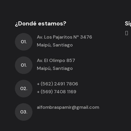
¿Dondé estamos?
Sí
Av. Los Pajaritos Nº 3476
01.
Maipú, Santiago
Av. El Olimpo 857
01.
Maipú, Santiago
+ (562) 2491 7806
02.
+ (569) 7408 1169
alfombraspamir@gmail.com
03.