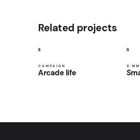
Related projects
CAMPAIGN
6 M
Arcade life
Sma