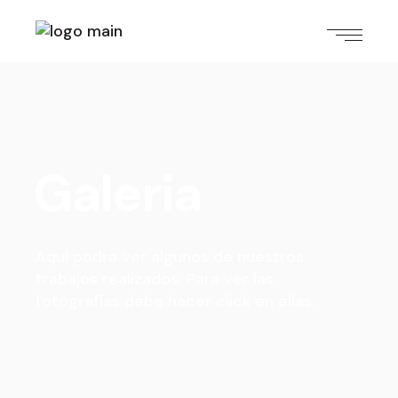
Galeria
Aquí podra ver algunos de nuestros
trabajos realizados.
Para ver las
fotografías debe hacer click en ellas.