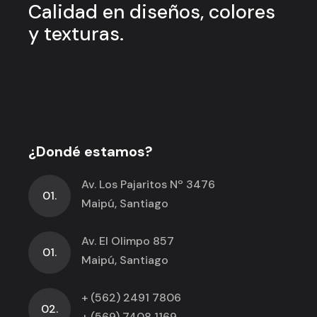
Calidad en
diseños, colores
y
texturas.
¿Dondé estamos?
Av. Los Pajaritos Nº 3476
01.
Maipú, Santiago
Av. El Olimpo 857
01.
Maipú, Santiago
+ (562) 2491 7806
02.
+ (569) 7408 1169