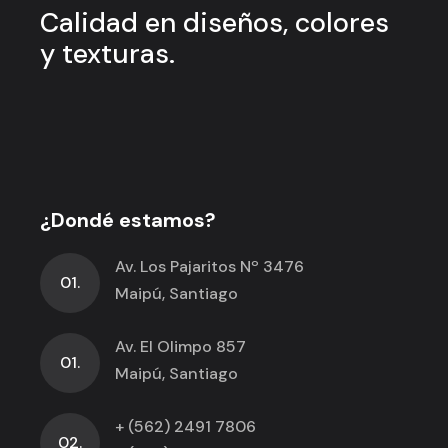
Calidad en
diseños, colores
y
texturas.
¿Dondé estamos?
Av. Los Pajaritos Nº 3476
01.
Maipú, Santiago
Av. El Olimpo 857
01.
Maipú, Santiago
+ (562) 2491 7806
02.