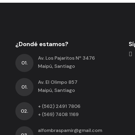
¿Dondé estamos?
Sí
Av. Los Pajaritos Nº 3476
01.
Maipú, Santiago
Av. El Olimpo 857
01.
Maipú, Santiago
+ (562) 2491 7806
02.
+ (569) 7408 1169
alfombraspamir@gmail.com