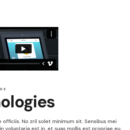
Esparta
Fashion
Habitat 75
Habitat 85
Office
Optima
Scottish
Sensation 
Sensation 
EOS
ologies
Sensation 
Shaggy
Shetland
fficiis. No zril solet minimum sit. Sensibus mei
Tapisol 60
n voluptaria est in, et suas mollis est propriae eu.