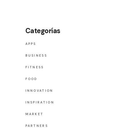
Optima
Scottish
Sensation 6 mm
0
Categorías
Sensation 8 mm
0
Sensation 10 mm
APPS
Shaggy
BUSINESS
Shetland
FITNESS
Tapisol 600
6 mm
FOOD
Toledo
8 mm
Veracruz
INNOVATION
10 mm
INSPIRATION
MARKET
0
PARTNERS