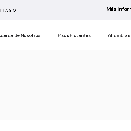
Más Info
NTIAGO
cerca de Nosotros
Pisos Flotantes
Alfombras
6 mm
Actual
7 mm
Asturias
8 mm
Atenas
10 mm
Barcelona
Rooms Suite 8 mm
Berber
Rooms Loft 10 mm
City Bouclé
Rooms Penthouse 12 mm
Country
Ensenada