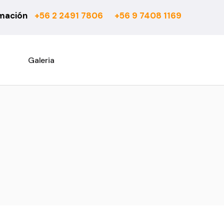
rmación
+56 2 2491 7806
+56 9 7408 1169
6 mm
Actual
7 mm
Asturias
8 mm
Atenas
Galeria
10 mm
Barcelona
Rooms Suite 8 mm
Berber
Rooms Loft 10 mm
City Bouclé
Rooms Penthouse 12 mm
Country
Ensenada
Esparta
Fashion
Habitat 750
Habitat 850
Office