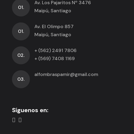
Av. Los Pajaritos Nº 3476
01.
Maipú, Santiago
Av. El Olimpo 857
01.
Maipú, Santiago
+ (562) 2491 7806
02.
+ (569) 7408 1169
alfombraspamir@gmail.com
03.
Síguenos en: