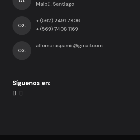
01.
Maipú, Santiago
+ (562) 2491 7806
02.
+ (569) 7408 1169
alfombraspamir@gmail.com
03.
Síguenos en: