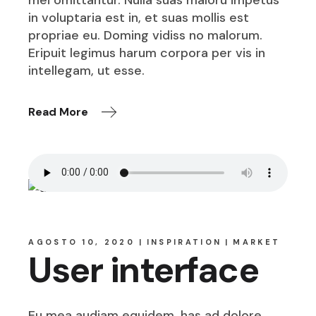
mei omittantur. Nulla suas maloru impetus
in voluptaria est in, et suas mollis est
propriae eu. Doming vidiss no malorum.
Eripuit legimus harum corpora per vis in
intellegam, ut esse.
Read More
AGOSTO 10, 2020
INSPIRATION
MARKET
User interface
Eu mea audiam equidem, has ad dolore