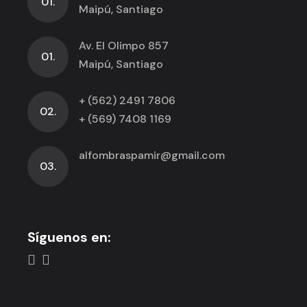
01.
Maipú, Santiago
Av. El Olimpo 857
01.
Maipú, Santiago
+ (562) 2491 7806
02.
+ (569) 7408 1169
alfombraspamir@gmail.com
03.
Síguenos en: