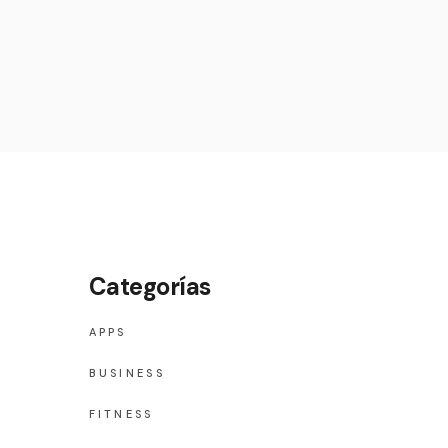
Optima
Scottish
Sensation 6 mm
0
Sensation 8 mm
0
Sensation 10 mm
Shaggy
Shetland
Tapisol 600
6 mm
Categorías
Toledo
8 mm
Veracruz
10 mm
APPS
BUSINESS
FITNESS
0