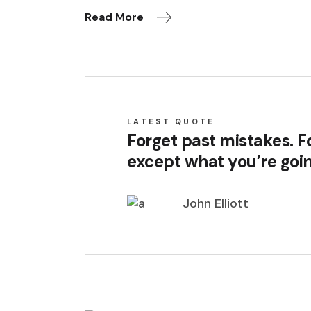
Read More
LATEST QUOTE
Forget past mistakes. Fo
except what you’re goin
John Elliott