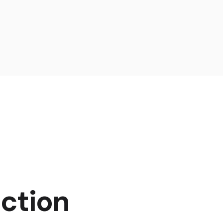
Esparta
Fashion
Habitat 75
Habitat 85
Office
Optima
Scottish
Sensation 
Sensation 
Sensation 
Shaggy
ction
Shetland
Tapisol 60