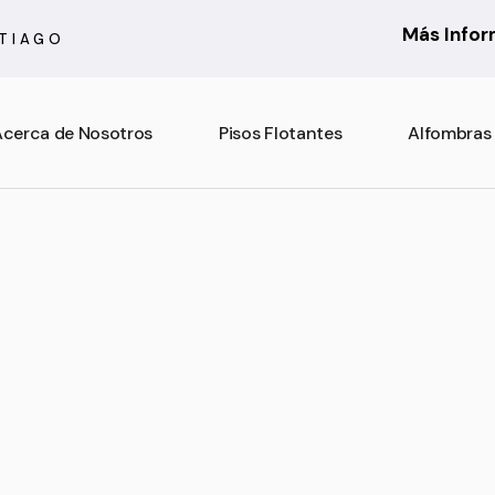
Más Info
NTIAGO
cerca de Nosotros
Pisos Flotantes
Alfombras
6 mm
Actual
7 mm
Asturias
8 mm
Atenas
10 mm
Barcelona
Rooms Suite 8 mm
Berber
Rooms Loft 10 mm
City Bouclé
Rooms Penthouse 12 mm
Country
Ensenada