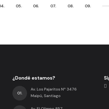
04.
05.
06.
07.
08.
09.
¿Dondé estamos?
Sí
Av. Los Pajaritos Nº 3476
01.
Maipú, Santiago
Av. El Olimpo 857