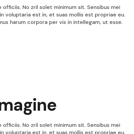
Toledo
fficiis. No zril solet minimum sit. Sensibus mei
Veracruz
n voluptaria est in, et suas mollis est propriae eu.
mus harum corpora per vis in intellegam, ut esse.
H
 imagine
fficiis. No zril solet minimum sit. Sensibus mei
n voluptaria est in, et suas mollis est propriae eu.