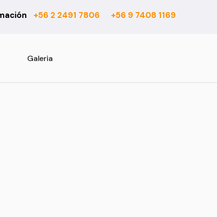
rmación
+56 2 2491 7806
+56 9 7408 1169
6 mm
Actual
7 mm
Asturias
8 mm
Atenas
Galeria
10 mm
Barcelona
Rooms Suite 8 mm
Berber
Rooms Loft 10 mm
City Bouclé
Rooms Penthouse 12 mm
Country
Ensenada
Esparta
Fashion
Habitat 750
Habitat 850
Office