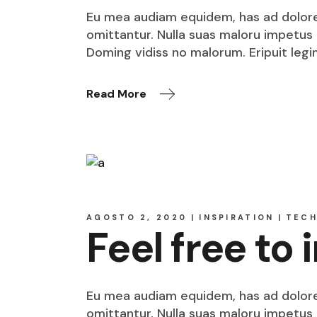
Eu mea audiam equidem, has ad dolore o
omittantur. Nulla suas maloru impetus i
Doming vidiss no malorum. Eripuit legi
Read More
AGOSTO 2, 2020
INSPIRATION
TEC
Feel free to
Eu mea audiam equidem, has ad dolore o
omittantur. Nulla suas maloru impetus i