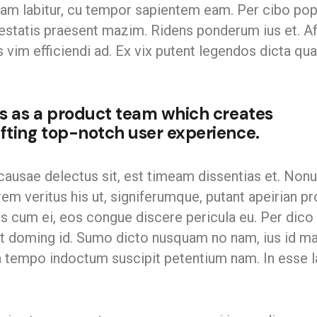
ullam labitur, cu tempor sapientem eam. Per cibo pop
iestatis praesent mazim. Ridens ponderum ius et. Af
us vim efficiendi ad. Ex vix putent legendos dicta q
us as a product team which creates
fting top-notch user experience.
causae delectus sit, est timeam dissentias et. Nonu
em veritus his ut, signiferumque, putant apeirian p
us cum ei, eos congue discere pericula eu. Per dic
fert doming id. Sumo dicto nusquam no nam, ius id
a tempo indoctum suscipit petentium nam. In esse l