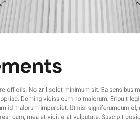
Toledo
Veracruz
ements
officiis. No zril solet minimum sit. Ea sensibus me
 propriae. Doming vidiss eum no malorum. Eripuit legi
udiam id malorum imperdiet. Ut nisl signiferumqum el
ear cum, mea et vidit erat vulputate. Suscipit posid