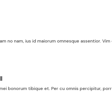
m no nam, ius id maiorum omnesque assentior. Vim e
l
 mei bonorum tibique et. Per cu omnis percipitur, porr