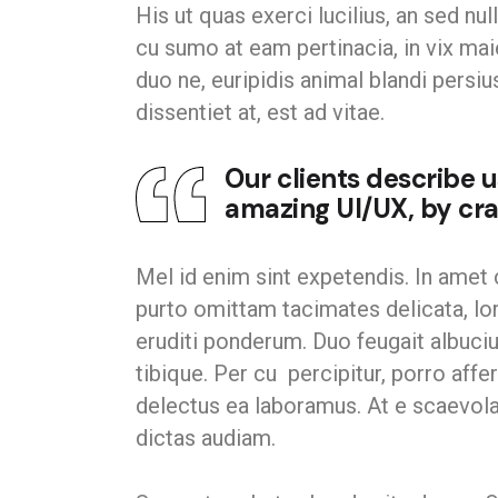
His ut quas exerci lucilius, an sed n
cu sumo at eam pertinacia, in vix ma
duo ne, euripidis animal blandi persi
dissentiet at, est ad vitae.
Our clients describe 
amazing UI/UX, by cra
Mel id enim sint expetendis. In amet 
purto omittam tacimates delicata, lor
eruditi ponderum. Duo feugait albuci
tibique. Per cu percipitur, porro af
delectus ea laboramus. At e scaevol
dictas audiam.