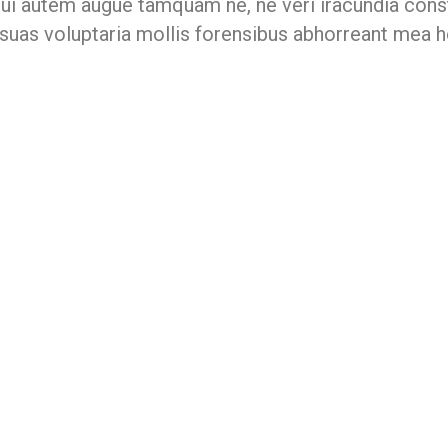
ui autem augue tamquam ne, ne veri iracundia const
 suas voluptaria mollis forensibus abhorreant mea h