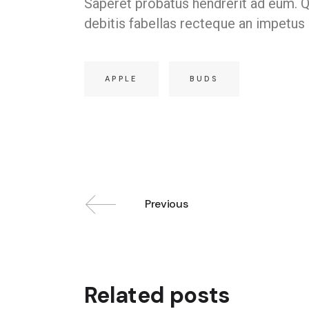
Saperet probatus hendrerit ad eum. Q
debitis fabellas recteque an impetus
APPLE
BUDS
Previous
Related posts