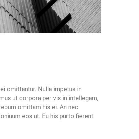
i omittantur. Nulla impetus in
mus ut corpora per vis in intellegam,
, rebum omittam his ei. An nec
oniuum eos ut. Eu his purto fierent