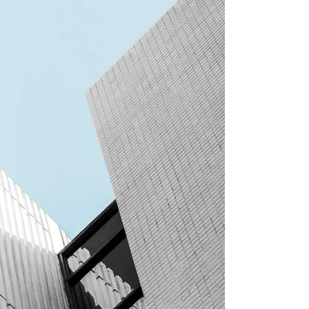
Optima
Scottish
Sensation 6 mm
0
Sensation 8 mm
0
Sensation 10 mm
Shaggy
Shetland
Tapisol 600
6 mm
Toledo
8 mm
Veracruz
10 mm
0