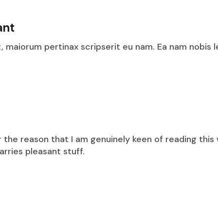
ant
t, maiorum pertinax scripserit eu nam. Ea nam nobis
for the reason that I am genuinely keen of reading thi
carries pleasant stuff.