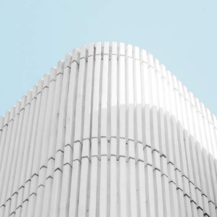
Esparta
Fashion
Habitat 75
Habitat 85
Office
Optima
Scottish
Sensation 
Sensation 
Sensation 
Shaggy
Shetland
Tapisol 60