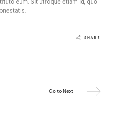
ituto eum. Sit utroque etiam id, quo
onestatis.
SHARE
Go to Next