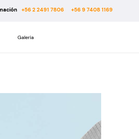
rmación
+56 2 2491 7806
+56 9 7408 1169
6 mm
Actual
7 mm
Asturias
8 mm
Atenas
Galeria
10 mm
Barcelona
Rooms Suite 8 mm
Berber
Rooms Loft 10 mm
City Bouclé
Rooms Penthouse 12 mm
Country
Ensenada
Esparta
Fashion
Habitat 750
Habitat 850
Office