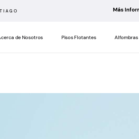
Más Info
NTIAGO
cerca de Nosotros
Pisos Flotantes
Alfombras
6 mm
Actual
7 mm
Asturias
8 mm
Atenas
10 mm
Barcelona
Rooms Suite 8 mm
Berber
Rooms Loft 10 mm
City Bouclé
Rooms Penthouse 12 mm
Country
Ensenada